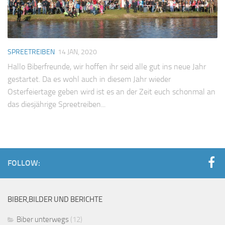
SPREETREIBEN
14 JAN, 2020
Hallo Biberfreunde, wir hoffen ihr seid alle gut ins neue Jahr
gestartet. Da es wohl auch in diesem Jahr wieder
Osterfeiertage geben wird ist es an der Zeit euch schonmal an
das diesjährige Spreetreiben...
FOLLOW:
BIBER,BILDER UND BERICHTE
Biber unterwegs
(12)