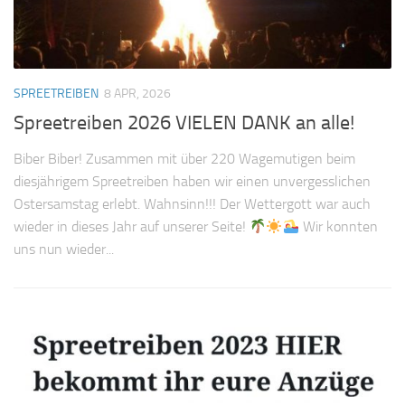
SPREETREIBEN
8 APR, 2026
Spreetreiben 2026 VIELEN DANK an alle!
Biber Biber! Zusammen mit über 220 Wagemutigen beim
diesjährigem Spreetreiben haben wir einen unvergesslichen
Ostersamstag erlebt. Wahnsinn!!! Der Wettergott war auch
wieder in dieses Jahr auf unserer Seite!
Wir konnten
uns nun wieder...