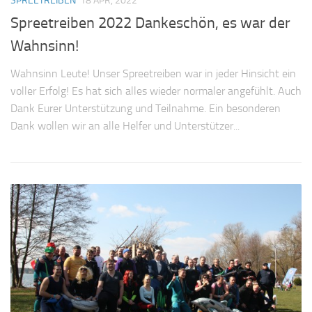
SPREETREIBEN
18 APR, 2022
Spreetreiben 2022 Dankeschön, es war der
Wahnsinn!
Wahnsinn Leute! Unser Spreetreiben war in jeder Hinsicht ein
voller Erfolg! Es hat sich alles wieder normaler angefühlt. Auch
Dank Eurer Unterstützung und Teilnahme. Ein besonderen
Dank wollen wir an alle Helfer und Unterstützer...