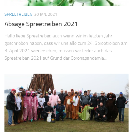
SPREETREIBEN
30 JAN, 2021
Absage Spreetreiben 2021
Hallo liebe Spreetreiber, auch wenn wir im letzten Jahr
geschrieben haben, dass wir uns alle zum 24. Spreetreiben am
3. April 2021 wiedersehen, müssen wir leider auch das
Spreetreiben 2021 auf Grund der Coronapandemie...