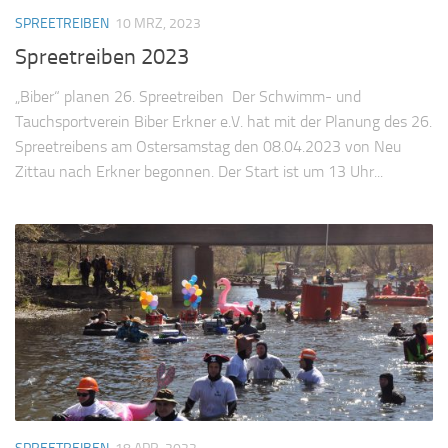
SPREETREIBEN
10 MRZ, 2023
Spreetreiben 2023
„Biber“ planen 26. Spreetreiben Der Schwimm- und
Tauchsportverein Biber Erkner e.V. hat mit der Planung des 26.
Spreetreibens am Ostersamstag den 08.04.2023 von Neu
Zittau nach Erkner begonnen. Der Start ist um 13 Uhr...