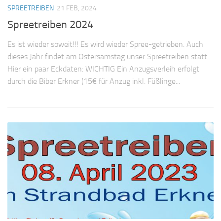
SPREETREIBEN
21 FEB, 2024
Spreetreiben 2024
Es ist wieder soweit!!! Es wird wieder Spree-getrieben. Auch
dieses Jahr findet am Ostersamstag unser Spreetreiben statt.
Hier ein paar Eckdaten: WICHTIG Ein Anzugsverleih erfolgt
durch die Biber Erkner (15€ für Anzug inkl. Füßlinge...